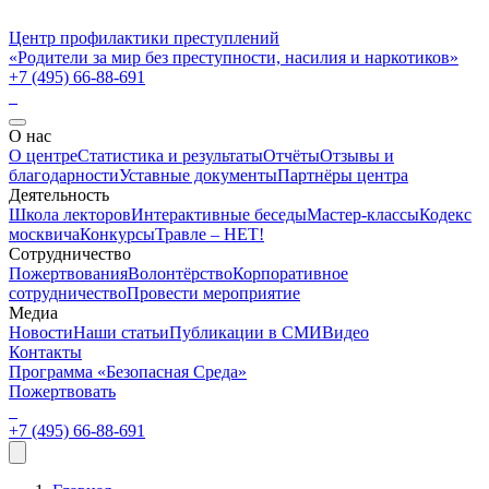
Центр профилактики преступлений
«Родители за мир без преступности, насилия и наркотиков»
+7 (495) 66-88-691
О нас
О центре
Статистика и результаты
Отчёты
Отзывы и
благодарности
Уставные документы
Партнёры центра
Деятельность
Школа лекторов
Интерактивные беседы
Мастер-классы
Кодекс
москвича
Конкурсы
Травле – НЕТ!
Сотрудничество
Пожертвования
Волонтёрство
Корпоративное
сотрудничество
Провести мероприятие
Медиа
Новости
Наши статьи
Публикации в СМИ
Видео
Контакты
Программа «Безопасная Среда»
Пожертвовать
+7 (495) 66-88-691